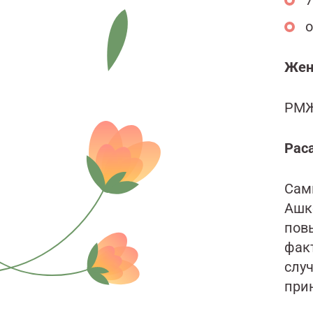
7
о
Жен
РМЖ
Рас
Сам
Ашк
пов
фак
слу
при