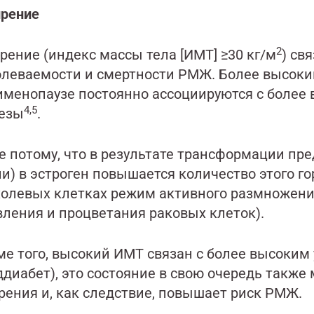
рение
2
рение (индекс массы тела [ИМТ] ≥30 кг/м
) св
олеваемости и смертности РМЖ. Более высоки
именопаузе постоянно ассоциируются с более
4,5
езы
.
се потому, что в результате трансформации пр
и) в эстроген повышается количество этого гор
холевых клетках режим активного размножения 
вления и процветания раковых клеток).
ме того, высокий ИМТ связан с более высоким 
ддиабет), это состояние в свою очередь также
рения и, как следствие, повышает риск РМЖ.