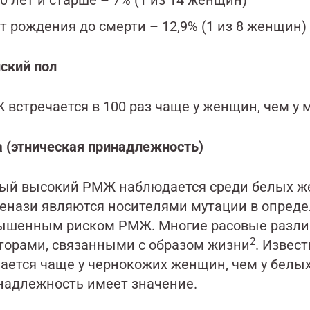
0 лет и старше – 7% (1 из 14 женщин)
т рождения до смерти – 12,9% (1 из 8 женщин)
ский пол
 встречается в 100 раз чаще у женщин, чем у
а (этническая принадлежность)
ый высокий РМЖ наблюдается среди белых же
енази являются носителями мутации в опреде
ышенным риском РМЖ. Многие расовые различ
2
торами, связанными с образом жизни
. Извес
чается чаще у чернокожих женщин, чем у белы
надлежность имеет значение.