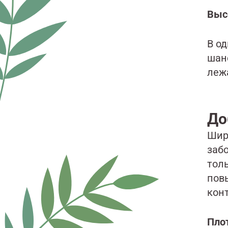
Выс
В о
шан
леж
До
Шир
заб
тол
пов
конт
Пло