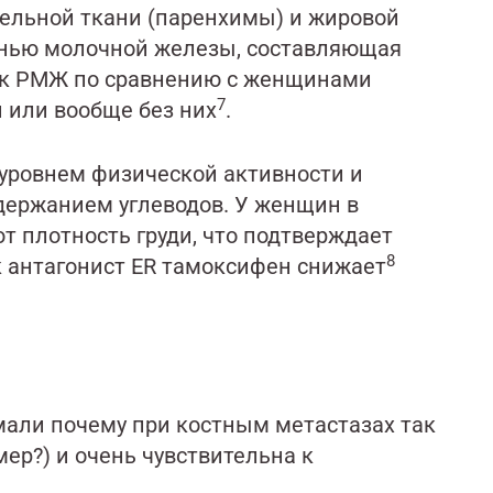
тельной ткани (паренхимы) и жировой
нью молочной железы, составляющая
ск РМЖ по сравнению с женщинами
7
 или вообще без них
.
 уровнем физической активности и
держанием углеводов. У женщин в
т плотность груди, что подтверждает
8
к антагонист ER тамоксифен снижает
мали почему при костным метастазах так
р?) и очень чувствительна к