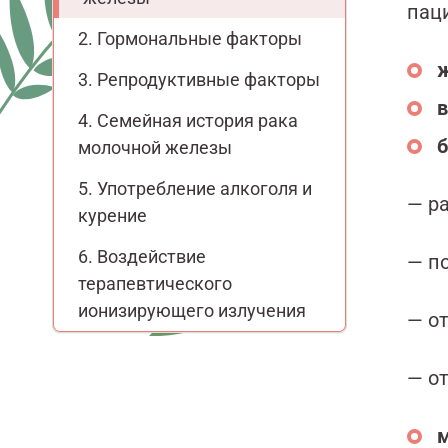
пац
Гормональные факторы
ж
Репродуктивные факторы
в
Семейная история рака
б
молочной железы
Употребление алкоголя и
— р
курение
Воздействие
— п
терапевтического
ионизирующего излучения
— о
— о
м