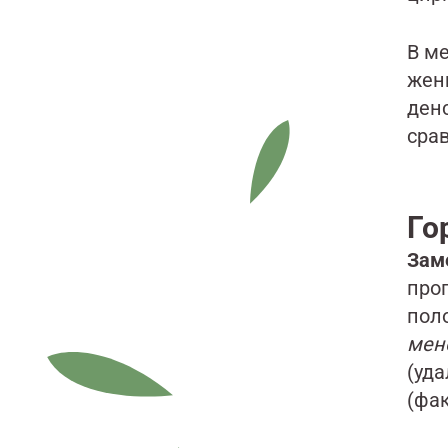
В м
жен
ден
сра
Го
Зам
про
пол
мен
(уд
(фа