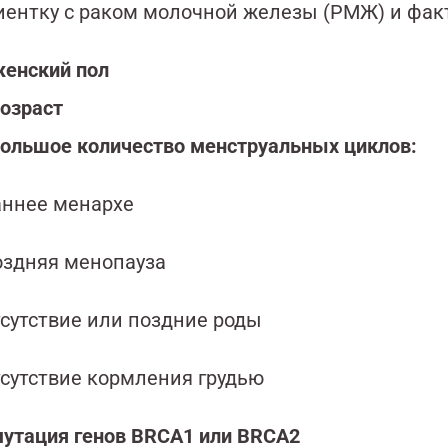
иентку с раком молочной железы (РМЖ) и факт
енский пол
озраст
ольшое количество менструальных циклов:
аннее менархе
оздняя менопауза
тсутствие или поздние роды
тсутствие кормления грудью
утация генов BRCA1 или BRCA2