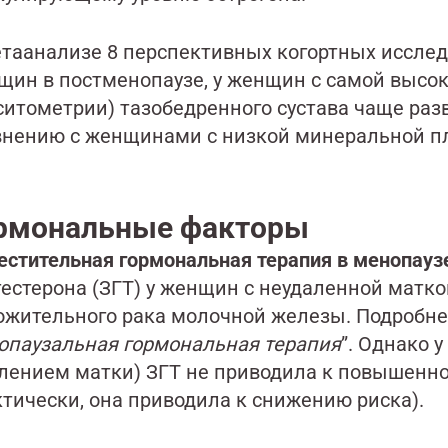
етаанализе 8 перспективных когортных иссле
щин в постменопаузе, у женщин с самой высок
ситометрии) тазобедренного сустава чаще раз
внению с женщинами с низкой минеральной п
рмональные факторы
естительная гормональная терапия в менопауз
гестерона (ЗГТ) у женщин с неудаленной матко
ожительного рака молочной железы. Подробнее 
опаузальная гормональная терапия
”. Однако 
алением матки) ЗГТ не приводила к повышенн
ктически, она приводила к снижению риска).