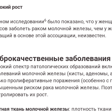
окий рост
6
дном исследовании
было показано, что у женщ
сов заболеть раком молочной железы, чем у ж
ащий в основе этой ассоциации, неизвестен.
брокачественные заболевания
окий спектр патологических образований вкл
олеваний молочной железы (кисты, аденомы, ад
ько пролиферативные поражения (особенно с г
ышенным риском рака молочной железы. Поэт
ролировать их рост.
тная ткань молочной железы
: плотность ткан