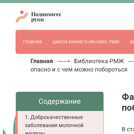
ГЛАВНАЯ
ШКОЛА РАННЕГО HR+HER2- РМЖ
Б
Главная
Библиотека РМЖ
опасно и с чем можно побороться
Фа
Содержание
по
Доброкачественные
заболевания молочной
В ст
железы