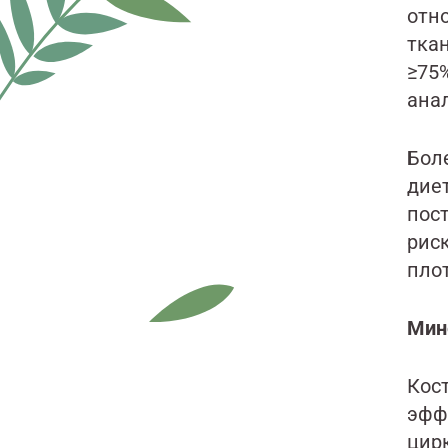
отн
тка
≥75
ана
Бол
дие
пос
рис
плот
Мин
Кос
эфф
цир