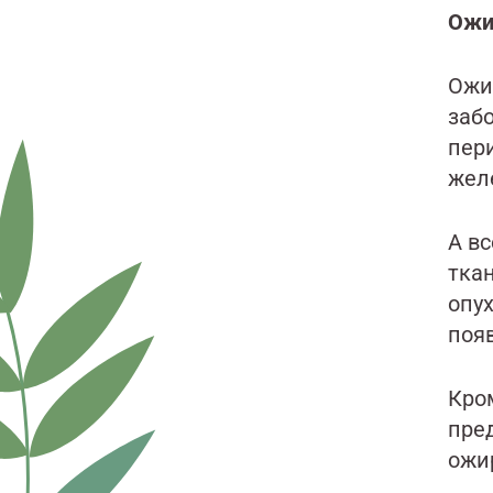
Ожи
Ожи
заб
пер
жел
А в
ткан
опу
поя
Кро
пре
ожи