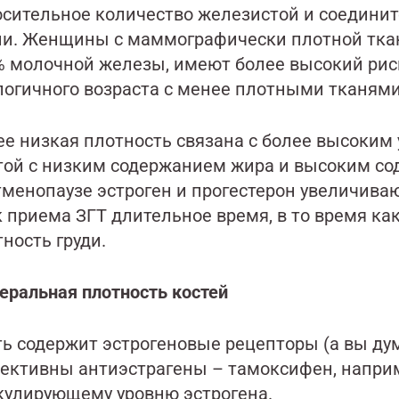
осительное количество железистой и соедини
ни. Женщины с маммографически плотной тка
% молочной железы, имеют более высокий ри
логичного возраста с менее плотными тканями
ее низкая плотность связана с более высоким
той с низким содержанием жира и высоким со
тменопаузе эстроген и прогестерон увеличиваю
к приема ЗГТ длительное время, в то время ка
ность груди.
еральная плотность костей
ть содержит эстрогеновые рецепторы (а вы ду
ективны антиэстрагены – тамоксифен, наприме
кулирующему уровню эстрогена.