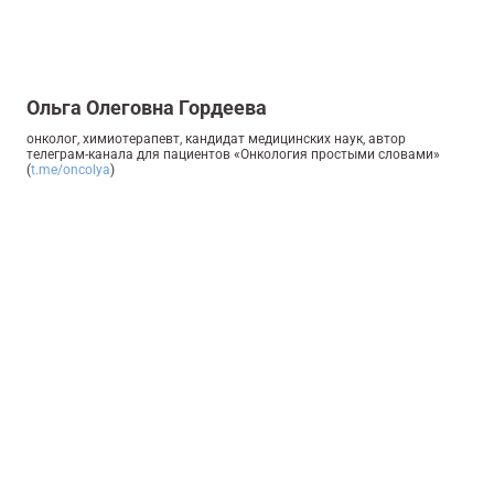
Ольга Олеговна Гордеева
онколог, химиотерапевт, кандидат медицинских наук, автор
телеграм-канала для пациентов «Онкология
простыми словами»
(
t.me/
oncolya
)