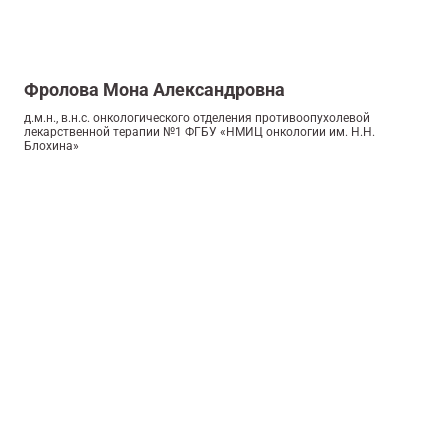
Фролова Мона Александровна
д.м.н., в.н.с. онкологического отделения противоопухолевой
лекарственной терапии №1 ФГБУ «НМИЦ онкологии им. Н.Н.
Блохина»