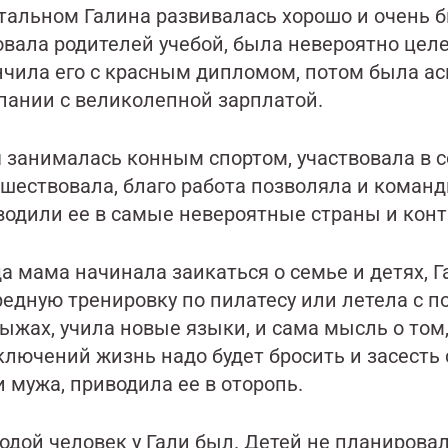
стальном Галина развивалась хорошо и очень 
овала родителей учебой, была невероятно целе
нчила его с красным дипломом, потом была ас
пании с великолепной зарплатой.
я занималась конным спортом, участвовала в с
ешествовала, благо работа позволяла и команд
водили ее в самые невероятные страны и кон
а мама начинала заикаться о семье и детях, Г
редную тренировку по пилатесу или летела с п
ыжах, учила новые языки, и сама мысль о том,
ключений жизнь надо будет бросить и засесть 
и мужа, приводила ее в оторопь.
одой человек у Гали был. Детей не планировал