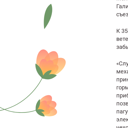
Гали
съе
К 35
вете
заб
«Сл
мех
прин
гор
при
позв
паг
элек
чехо