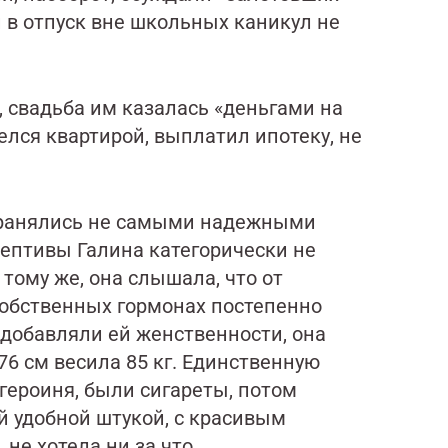
и в отпуск вне школьных каникул не
ь, свадьба им казалась «деньгами на
елся квартирой, выплатил ипотеку, не
охранялись не самыми надежными
ептивы Галина категорически не
 тому же, она слышала, что от
собственных гормонах постепенно
 добавляли ей женственности, она
176 см весила 85 кг. Единственную
героиня, были сигареты, потом
ой удобной штукой, с красивым
 не хотела ни за что.