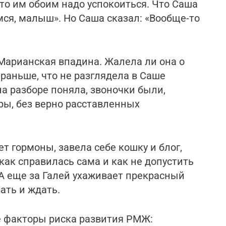
что им обоим надо успокоиться. Что Саша
мся, малыш». Но Саша сказал: «Вообще-то
 Марианская впадина. Жалела ли она о
 раньше, что не разглядела в Саше
 на разборе поняла, звоночки были,
оры, без верно расставленных
ет гормоны, завела себе кошку и блог,
ак справилась сама и как не допустить
 А еще за Галей ухаживает прекрасный
ать и ждать.
е факторы риска развития РМЖ: