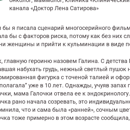
онколог, маммолог, клиника «Клинический 
канала «Доктор Лена Сатирова»
и бы я писала сценарий многосерийного фильм
ла бы с факторов риска, потому как без них с
ни женщины и прийти к кульминации в виде 
, главную героиню назовем Галина. С детства 
вшая набухать грудь, нежный светлый пушок н
рмированная фигурка с точеной талией и офор
полагала” уже в 10 лет. Однажды, учуяв запах
чки, мама Галочки отвела ее к эндокринологу
чка рано начала созревать, это индивидуальн
мнила, что и сама была «ранней», сочным цве
чка тоже примерно в этом возрасте сообщила, 