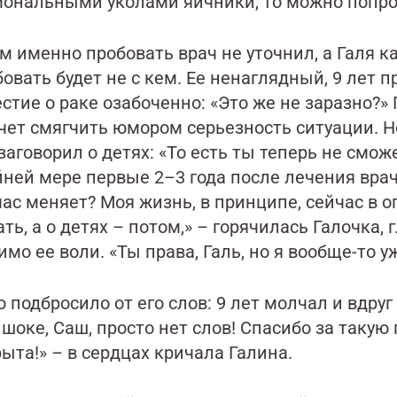
мональными уколами яичники, то можно попр
м именно пробовать врач не уточнил, а Галя 
овать будет не с кем. Ее ненаглядный, 9 лет 
стие о раке озабоченно: «Это же не заразно?»
очет смягчить юмором серьезность ситуации. Н
заговорил о детях: «То есть ты теперь не смо
ней мере первые 2–3 года после лечения врачи 
час меняет? Моя жизнь, в принципе, сейчас в 
ть, а о детях – потом,» – горячилась Галочка,
мо ее воли. «Ты права, Галь, но я вообще-то 
 подбросило от его слов: 9 лет молчал и вдру
 шоке, Саш, просто нет слов! Спасибо за такую
ыта!» – в сердцах кричала Галина.