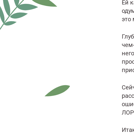
Ей к
оду
это 
Глу
чем-
него
прос
прио
Сейч
рас
оши
ЛОР
Ита