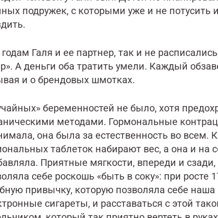
ных подружек, с которыми уже и не потусить 
здить.
 годам Галя и ее партнер, так и не расписалис
р». А деньги оба тратить умели. Каждый обзав
ывая и о брендовых шмотках.
учайных» беременностей не было, хотя пред
аническими методами. Гормональные контрац
имала, она была за естественность во всем. К
мональных таблеток набирают вес, а она и на 
бавляла. Приятные мягкости, впереди и сзади,
оляла себе роскошь «быть в соку»: при росте 
убную привычку, которую позволяла себе наша 
тронные сигареты, и расставаться с этой так
льчиком, который так приятно вертеть в руках,