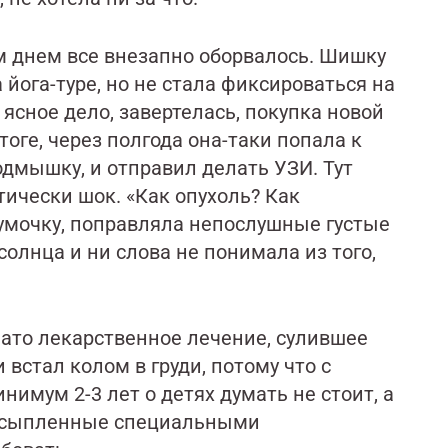
им днем все внезапно оборвалось. Шишку
а йога-туре, но не стала фиксироваться на
ясное дело, завертелась, покупка новой
оге, через полгода она-таки попала к
одмышку, и отправил делать УЗИ. Тут
ически шок. «Как опухоль? Как
сумочку, поправляла непослушные густые
олнца и ни слова не понимала из того,
ато лекарственное лечение, сулившее
 встал колом в груди, потому что с
инимум 2-3 лет о детях думать не стоит, а
я усыпленные специальными