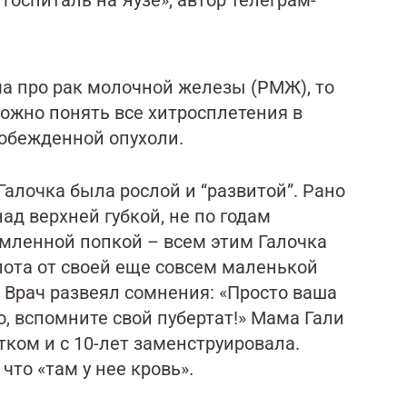
госпиталь на Яузе», автор телеграм-
а про рак молочной железы (РМЖ), то
ложно понять все хитросплетения в
побежденной опухоли.
Галочка была рослой и “развитой”. Рано
ад верхней губкой, не по годам
мленной попкой – всем этим Галочка
 пота от своей еще совсем маленькой
. Врач развеял сомнения: «Просто ваша
о, вспомните свой пубертат!» Мама Гали
тком и с 10-лет заменструировала.
что «там у нее кровь».