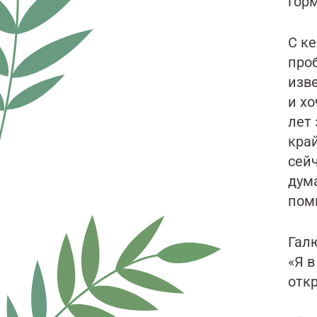
гор
С ке
проб
изве
и х
лет 
край
сей
дума
поми
Галю
«Я в
откр