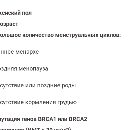
енский пол
озраст
ольшое количество менструальных циклов:
аннее менархе
оздняя менопауза
тсутствие или поздние роды
тсутствие кормления грудью
утация генов BRCA1 или BRCA2