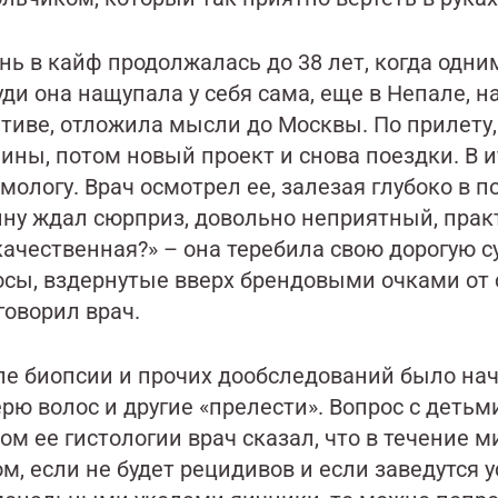
нь в кайф продолжалась до 38 лет, когда одн
уди она нащупала у себя сама, еще в Непале, н
тиве, отложила мысли до Москвы. По прилету, 
ны, потом новый проект и снова поездки. В ит
ологу. Врач осмотрел ее, залезая глубоко в п
ину ждал сюрприз, довольно неприятный, практ
качественная?» – она теребила свою дорогую 
осы, вздернутые вверх брендовыми очками от с
говорил врач.
ле биопсии и прочих дообследований было нач
рю волос и другие «прелести». Вопрос с детьми
ом ее гистологии врач сказал, что в течение м
ом, если не будет рецидивов и если заведутс