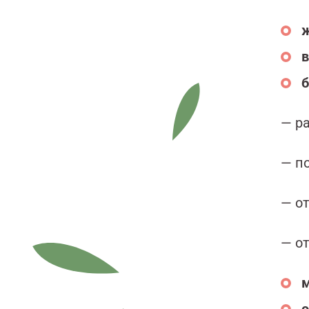
ж
в
б
— р
— п
— о
— о
м