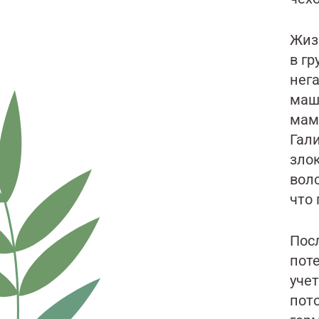
Жиз
в гр
нега
маши
мамм
Гал
зло
вол
что 
Пос
поте
учет
пот