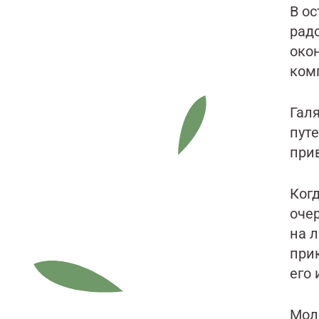
В о
рад
око
ком
Гал
пут
при
Когд
оче
на л
при
его 
Мол