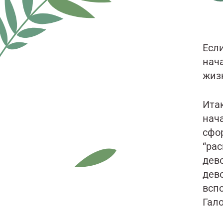
Есл
нача
жиз
Итак
нача
сфо
“рас
дево
дево
вспо
Гало