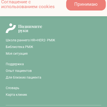
нейротоксичности и ограничения подвижности
Соглашение с
Jafari L, Akhter N. Heart failure prevention
Принимаю
использованием cookies
плечевого сустава
and monitoring strategies in HER2-positive
breast cancer: a narrative review. Breast
Cancer Res Treat. 2021
11607081/onco/web/03.26/0
Школа раннего HR+HER2- РМЖ
Библиотека РМЖ
Моя ситуация
Поддержка
Опыт пациентов
Для близких пациента
Словарь
Карта клиник