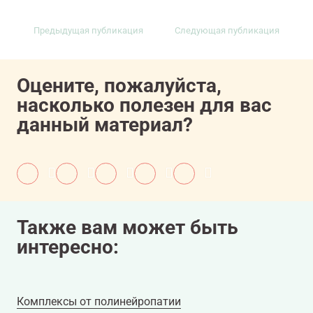
https://rosoncoweb.ru/standarts/RUSSCO/2022
38.pdf
Предыдущая публикация
Следующая публикация
https://ashpublications.org/bloodadvances/art
Golden-Hour-a-capacity-building-initiative-to
Оцените, пожалуйста,
насколько полезен для вас
11607081/onco/web/03.26/0
данный материал?
Также вам может быть
интересно:
Комплексы от полинейропатии