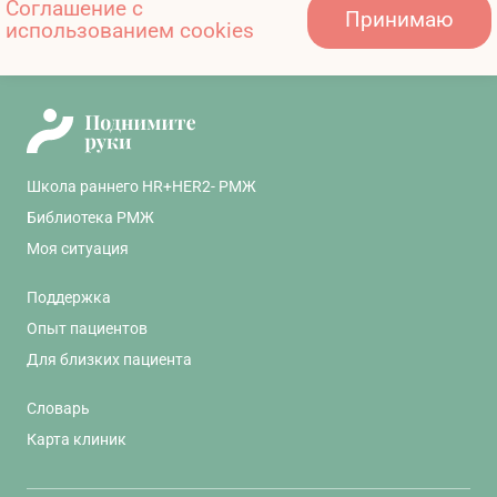
нейротоксичности и ограничения подвижности
Соглашение с
Jafari L, Akhter N. Heart failure prevention
Принимаю
использованием cookies
плечевого сустава
and monitoring strategies in HER2-positive
breast cancer: a narrative review. Breast
Cancer Res Treat. 2021
11607081/onco/web/03.26/0
Школа раннего HR+HER2- РМЖ
Библиотека РМЖ
Моя ситуация
Поддержка
Опыт пациентов
Для близких пациента
Словарь
Карта клиник