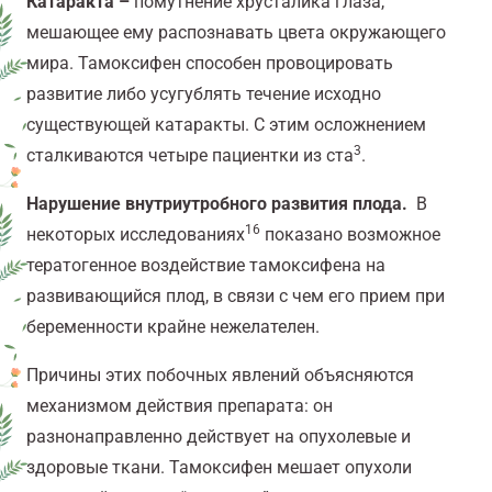
Катаракта
–
помутнение хрусталика глаза,
мешающее ему распознавать цвета окружающего
мира. Тамоксифен способен провоцировать
развитие либо усугублять течение исходно
существующей катаракты. С этим осложнением
3
сталкиваются четыре пациентки из ста
.
Нарушение внутриутробного развития плода.
В
16
некоторых исследованиях
показано возможное
тератогенное воздействие тамоксифена на
развивающийся плод, в связи с чем его прием при
беременности крайне нежелателен.
Причины этих побочных явлений объясняются
механизмом действия препарата: он
разнонаправленно действует на опухолевые и
здоровые ткани. Тамоксифен мешает опухоли