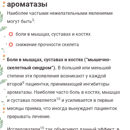
ароматазы
Наиболее частыми нежелательными явлениями
3
могут быть
:
боли в мышцах, суставах и костях
снижение прочности скелета
Боли в мышцах, суставах и костях (“мышечно-
скелетный синдром”).
В большей или меньшей
степени эти проявления возникают у каждой
9
второй
пациентки, принимающей ингибиторы
ароматазы. Наиболее часто боль в костях, мышцах
10
и суставах появляется
и усиливается в первые
месяцы приема, что иногда вынуждает пациенток
прерывать лечение.
10
Исследователи
так объясняют данный эффект: в