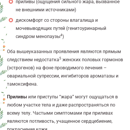
приливы (ощущения сильного жара, вызванное
не внешними источниками)
дискомфорт со стороны влагалища и
мочевыводящих путей (генитоуринарный
4
синдром менопаузы
)
Оба вышеуказанных проявления являются прямым
5
следствием недостатка
женских половых гормонов
(эстрогенов) на фоне проводимого лечения –
овариальной супрессии, ингибиторов ароматазы и
тамоксифена.
Приливы
или приступы “жара” могут ощущаться в
любом участке тела и даже распространяться по
всему телу. Частыми симптомами при приливах
являются потливость, учащенное сердцебиение,
покраснение кожи.