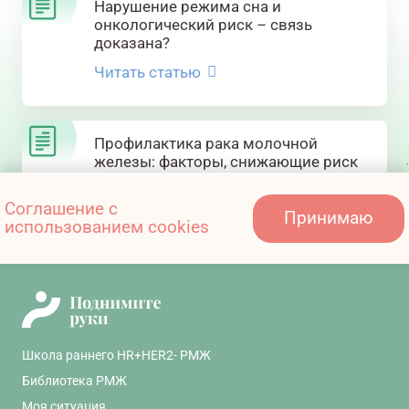
Нарушение режима сна и
онкологический риск – связь
доказана?
Читать статью
Профилактика рака молочной
железы: факторы, снижающие риск
РМЖ
Соглашение с
Читать статью
Принимаю
использованием cookies
Школа раннего HR+HER2- РМЖ
Библиотека РМЖ
Моя ситуация