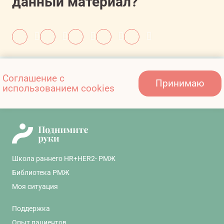
данный материал?
Также вам может быть
Соглашение с
Принимаю
интересно:
использованием cookies
Школа раннего HR+HER2- РМЖ
Библиотека РМЖ
Моя ситуация
Поддержка
Опыт пациентов