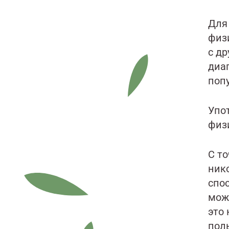
Для
физ
с др
диаг
поп
Упо
физ
С т
ник
спо
мож
это 
поль