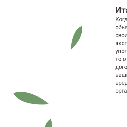
Ит
Ког
обы
сво
экс
упо
то о
дого
ваш
вре
орг