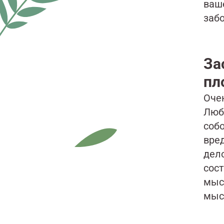
ваш
заб
За
пл
Оче
Люб
собо
вре
дело
сос
мыс
мыс