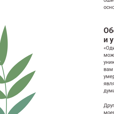
оши
осн
Об
и 
«Од
мож
уник
вам 
уме
явля
дума
Друг
мое