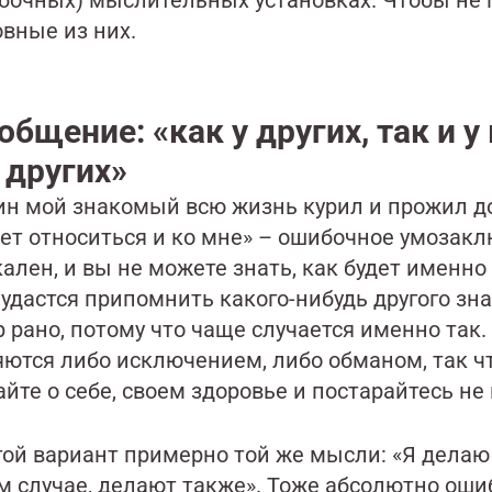
бочных) мыслительных установках. Чтобы не п
овные из них.
общение: «как у других, так и у
у других»
ин мой знакомый всю жизнь курил и прожил до 
ет относиться и ко мне» – ошибочное умозак
ален, и вы не можете знать, как будет именно 
удастся припомнить какого-нибудь другого зна
р рано, потому что чаще случается именно та
ются либо исключением, либо обманом, так чт
йте о себе, своем здоровье и постарайтесь не
ой вариант примерно той же мысли: «Я делаю эт
м случае, делают также». Тоже абсолютно ошиб