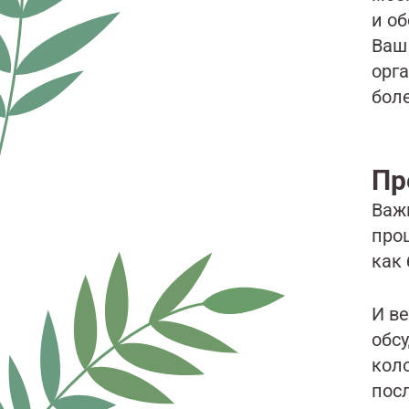
и об
Ваш 
орга
бол
Пр
Важ
про
как 
И ве
обс
кол
пос