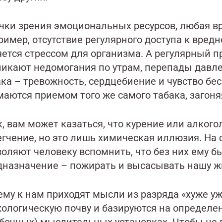
очки зрения эмоциональных ресурсов, любая в
имер, отсутствие регулярного доступа к вредн
ется стрессом для организма. А регулярный пр
никают недомогания по утрам, перепады давле
ка – тревожность, сердцебиение и чувство бе
маются приемом того же самого табака, загоня
к, вам может казаться, что курение или алког
егчение, но это лишь химическая иллюзия. На
оляют человеку вспомнить, что без них ему б
дназначение – пожирать и высасывать нашу 
ему к нам приходят мысли из разряда «хуже уж
хологическую почву и базируются на определе