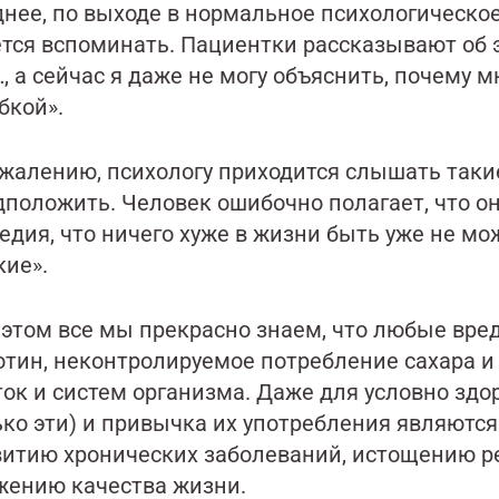
днее, по выходе в нормальное психологическое
ется вспоминать. Пациентки рассказывают об э
, а сейчас я даже не могу объяснить, почему м
бкой».
ожалению, психологу приходится слышать таки
дположить. Человек ошибочно полагает, что он
едия, что ничего хуже в жизни быть уже не мож
кие».
 этом все мы прекрасно знаем, что любые вре
отин, неконтролируемое потребление сахара и 
ток и систем организма. Даже для условно здо
ько эти) и привычка их употребления являютс
витию хронических заболеваний, истощению р
жению качества жизни.