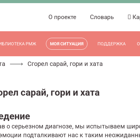
О проекте
Словарь
Ка
ИБЛИОТЕКА РМЖ
МОЯ СИТУАЦИЯ
ПОДДЕРЖКА
О
та
Сгорел сарай, гори и хата
орел сарай, гори и хата
едение
ав о серьезном диагнозе, мы испытываем шир
 эмоции подталкивают нас к таким неожиданн