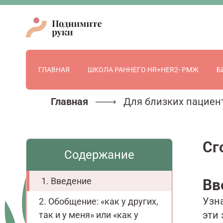
ГЛАВНАЯ
ШКОЛА РАННЕГО HR+HER2- РМЖ
Б
Главная
Для близких пациен
Сг
Содержание
Введение
Вв
Узн
Обобщение: «как у других,
эти
так и у меня» или «как у