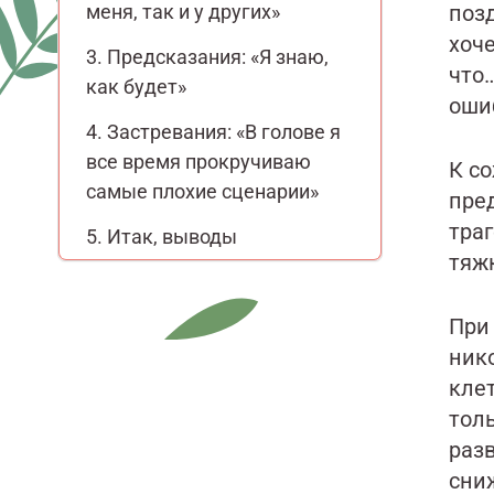
меня, так и у других»
поз
хоч
Предсказания: «Я знаю,
что…
как будет»
оши
Застревания: «В голове я
все время прокручиваю
К с
самые плохие сценарии»
пре
траг
Итак, выводы
тяж
При
ник
кле
тол
раз
сни