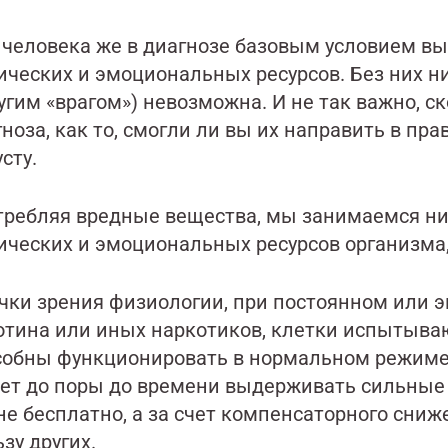
 человека же в диагнозе базовым условием в
ических и эмоциональных ресурсов. Без них ни
угим «врагом») невозможна. И не так важно, с
ноза, как то, смогли ли вы их направить в пра
усту.
требляя вредные вещества, мы занимаемся ни
ических и эмоциональных ресурсов организма, 
очки зрения физиологии, при постоянном или 
отина или иных наркотиков, клетки испытываю
собны функционировать в нормальном режиме. 
ет до поры до времени выдерживать сильные н
не бесплатно, а за счет компенсаторного сни
зу других.