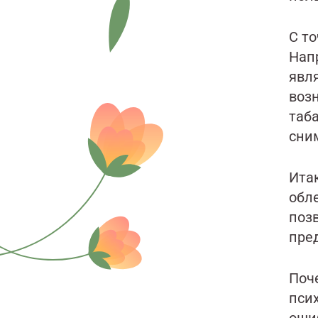
С т
Напр
явля
воз
таба
сни
Ита
обл
позв
пре
Поч
пси