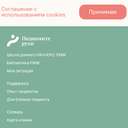
Также вам может быть
Соглашение с
Принимаю
интересно:
использованием cookies
Школа раннего HR+HER2- РМЖ
Библиотека РМЖ
Моя ситуация
Поддержка
Опыт пациентов
Для близких пациента
Словарь
Карта клиник