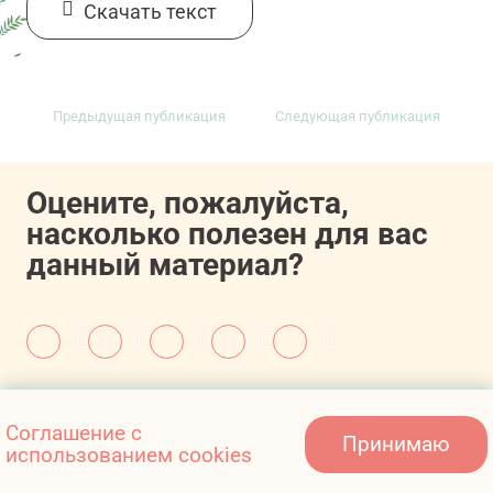
Cкачать текст
Предыдущая публикация
Следующая публикация
Оцените, пожалуйста,
насколько полезен для вас
данный материал?
Также вам может быть
Соглашение с
Принимаю
интересно:
использованием cookies