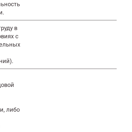
льность
и.
руду в
виях с
тельных
ний).
довой
, либо
й