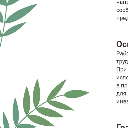
напр
соо
пре
Ос
Раб
тру
При
исп
в п
для 
инв
Гр