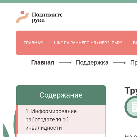
ГЛАВНАЯ
ШКОЛА РАННЕГО HR+HER2- РМЖ
Б
Главная
Поддержка
П
Тр
Содержание
Информирование
работодателя об
инвалидности
На 