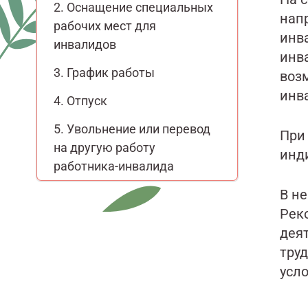
Оснащение специальных
нап
рабочих мест для
инва
инвалидов
инва
График работы
возм
инв
Отпуск
Увольнение или перевод
При
на другую работу
инд
работника-инвалида
В н
Рек
дея
труд
усл