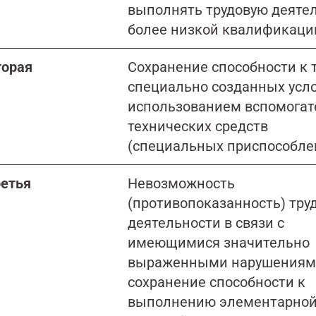
выполнять трудовую деяте
более низкой квалификаци
торая
Сохранение способности к т
специально созданных усло
использованием вспомога
технических средств
(специальных приспособле
ретья
Невозможность
(противопоказанность) тру
деятельности в связи с
имеющимися значительно
выраженными нарушениями
сохранение способности к
выполнению элементарно