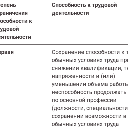
тепень
С
пособность к трудовой
граничения
деятельности
особности к
рудовой
еятельности
ервая
Сохранение способности к т
обычных условиях труда пр
снижении квалификации, т
напряженности и (или)
уменьшении объема работы
неспособность продолжать 
по основной профессии
(должности, специальности
сохранении возможности в
обычных условиях труда