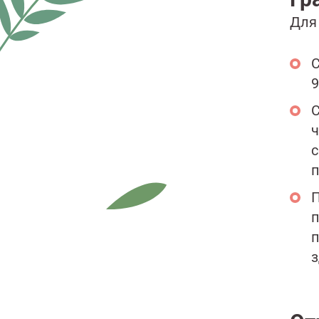
Для
С
9
С
ч
с
п
П
п
п
з