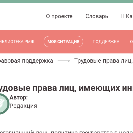
О проекте
Словарь
Ка
ИБЛИОТЕКА РМЖ
МОЯ СИТУАЦИЯ
ПОДДЕРЖКА
О
равовая поддержка
Трудовые права лиц
удовые права лиц, имеющих и
Автор:
Редакция
сегодняшний день политика государства в цело