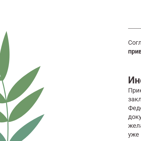
Сог
при
Ин
При
закл
Фед
док
жела
уже 