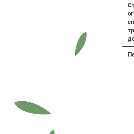
С
о
сп
т
д
П