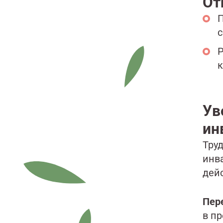
От
П
с
Р
к
Ув
ин
Тру
инв
дей
Пер
в п