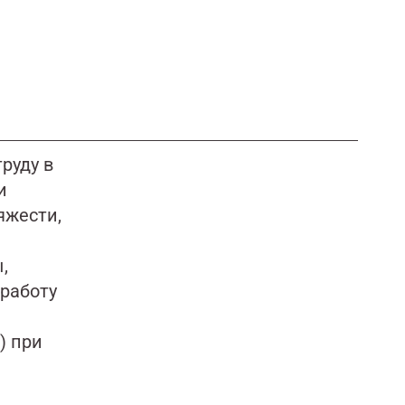
руду в
и
яжести,
,
работу
) при