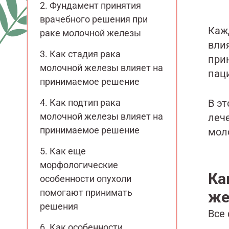
Фундамент принятия
врачебного решения при
Каж
раке молочной железы
вли
Как стадия рака
при
молочной железы влияет на
пац
принимаемое решение
Как подтип рака
В эт
молочной железы влияет на
леч
принимаемое решение
мол
Как еще
морфологические
Ка
особенности опухоли
помогают принимать
же
решения
Все
Как особенности