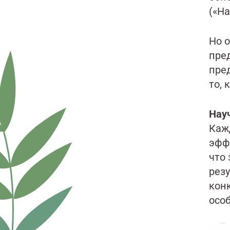
(«Н
Но 
пре
пре
то,
Нау
Каж
эфф
что
рез
кон
осо