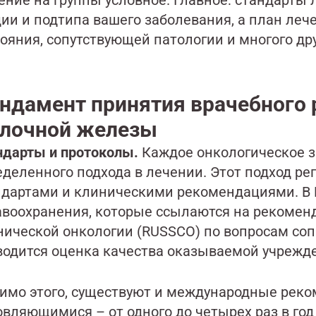
дии и подтипа вашего заболевания, а план леч
ояния, сопутствующей патологии и многого дру
ндамент принятия врачебного 
лочной железы
ндарты и протоколы.
Каждое онкологическое з
еделенного подхода в лечении. Этот подход р
ндартами и клиническими рекомендациями. В 
авоохранения, которые ссылаются на рекомен
нической онкологии (RUSSCO) по вопросам со
водится оценка качества оказываемой учрежд
имо этого, существуют и международные реко
овляющимися – от одного до четырех раз в го