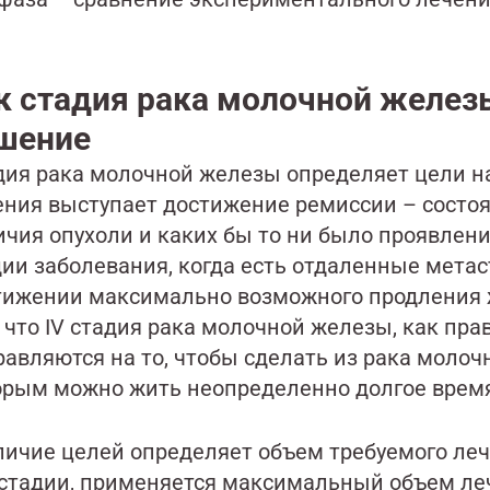
к стадия рака молочной желез
шение
дия рака молочной железы определяет цели наш
ения выступает достижение ремиссии – состоян
ичия опухоли и каких бы то ни было проявлени
дии заболевания, когда есть отдаленные метас
тижении максимально возможного продления жи
 что IV стадия рака молочной железы, как пра
равляются на то, чтобы сделать из рака молоч
орым можно жить неопределенно долгое врем
личие целей определяет объем требуемого леч
II стадии, применяется максимальный объем л