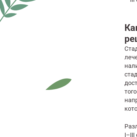
Ка
ре
Ста
леч
нал
ста
дос
того
нап
кот
Раз
I–I