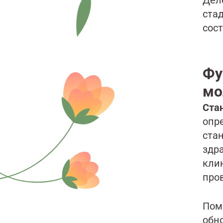
ста
сост
Фу
мо
Ста
опр
ста
здр
кли
про
Пом
обн