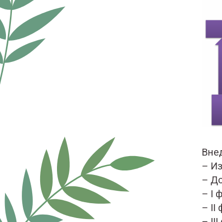
Вне
– И
– Д
– I
– I
– I