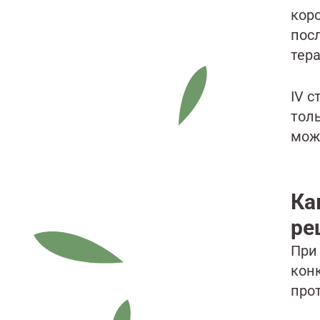
кор
пос
тера
IV с
тол
мож
Ка
ре
При
кон
про