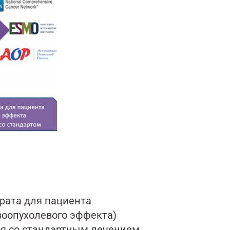
арата для пациента
воопухолевого эффекта)
ния со стандартным лечением