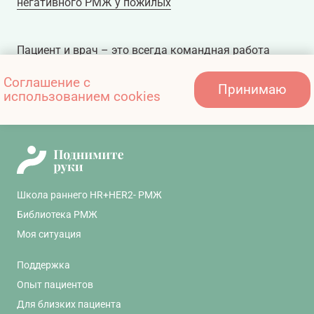
негативного РМЖ у пожилых
11607081/onco/web/03.26/0
Пациент и врач – это всегда командная работа
Соглашение с
Принимаю
использованием cookies
Рецидивы: какие бывают и когда возникают?
Школа раннего HR+HER2- РМЖ
Библиотека РМЖ
Моя ситуация
Поддержка
Опыт пациентов
Для близких пациента