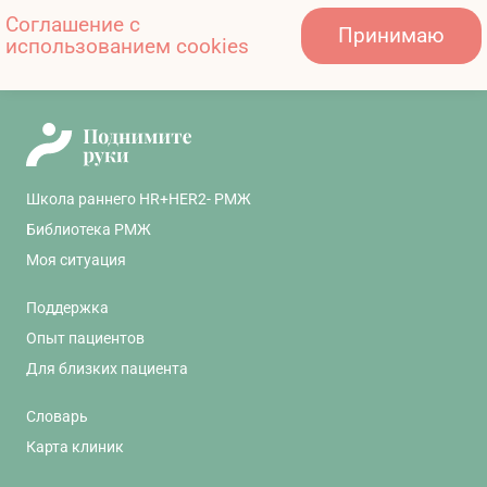
PMID: 22224774.
Соглашение с
Принимаю
использованием cookies
Почему возникает боль?
Holinstat M. Normal platelet function. Cancer
Metastasis Rev. 2017 Jun;36(2):195-198. doi:
10.1007/s10555-017-9677-x.
Chang HM, Moudgil R, Scarabelli T, Okwuosa
TM, Yeh ETH. Cardiovascular Complications
of Cancer Therapy: Best Practices in
Школа раннего HR+HER2- РМЖ
Diagnosis, Prevention, and Management:
Библиотека РМЖ
Part 1. J Am Coll Cardiol. 2017 Nov
Моя ситуация
14;70(20):2536-2551
Поддержка
Jia JB, Lall C, Tirkes T, Gulati R, Lamba R,
Опыт пациентов
Goodwin SC. Chemotherapy-related
Для близких пациента
complications in the kidneys and collecting
system: an imaging perspective. Insights
Словарь
Imaging. 2015 Aug;6(4):479-87.
Карта клиник
11607081/onco/web/03.26/0