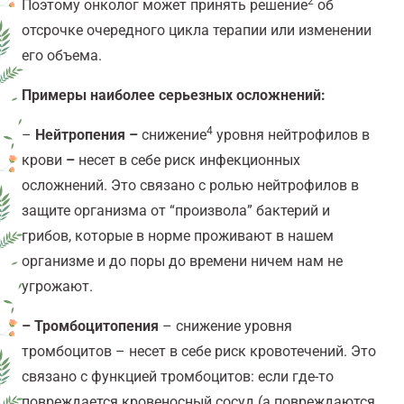
2
Поэтому онколог может принять решение
об
отсрочке очередного цикла терапии или изменении
его объема.
Примеры наиболее серьезных осложнений:
4
–
Нейтропения –
снижение
уровня нейтрофилов в
крови
–
несет в себе риск инфекционных
осложнений. Это связано с ролью нейтрофилов в
защите организма от “произвола” бактерий и
грибов, которые в норме проживают в нашем
организме и до поры до времени ничем нам не
угрожают.
– Тромбоцитопения
– снижение уровня
тромбоцитов – несет в себе риск кровотечений. Это
связано с функцией тромбоцитов: если где-то
повреждается кровеносный сосуд (а повреждаются