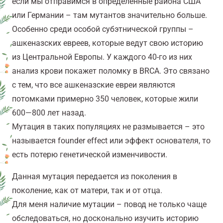
если мы отправимся в определенные района США
или Германии
–
там мутантов значительно больше.
Особенно среди особой субэтнической группы –
ашкеназских евреев, которые ведут свою историю
из Центральной Европы. У каждого 40-го из них
анализ крови покажет поломку в BRCA. Это связано
с тем, что все ашкеназские евреи являются
потомками примерно 350 человек, которые жили
600—800 лет назад.
Мутация в таких популяциях не размывается – это
называется founder effect или эффект основателя, то
есть потерю генетической изменчивости.
Данная мутация передается из поколения в
поколение, как от матери, так и от отца.
Для меня наличие мутации – повод не только чаще
обследоваться, но досконально изучить историю