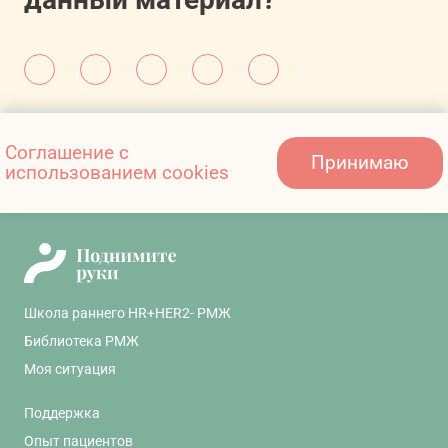
Также вам может быть
Соглашение с
Принимаю
интересно:
использованием cookies
Школа раннего HR+HER2- РМЖ
Библиотека РМЖ
Моя ситуация
Поддержка
Опыт пациентов