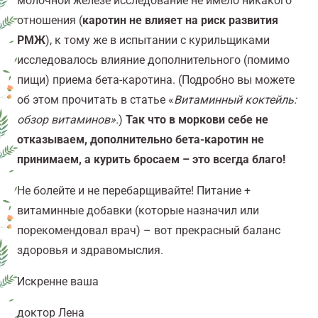
молочной железе исследование не имело никакого
отношения (
каротин не влияет на риск развития
РМЖ
), к тому же в испытании с курильщиками
исследовалось влияние дополнительного (помимо
пищи) приема бета-каротина. (Подробно вы можете
об этом прочитать в статье «
Витаминный коктейль:
обзор витаминов».
)
Так что в моркови себе не
отказываем, дополнительно бета-каротин не
принимаем, а курить бросаем – это всегда благо!
Не болейте и не перебарщивайте! Питание +
витаминные добавки (которые назначил или
порекомендовал врач) – вот прекрасный баланс
здоровья и здравомыслия.
Искренне ваша
доктор Лена