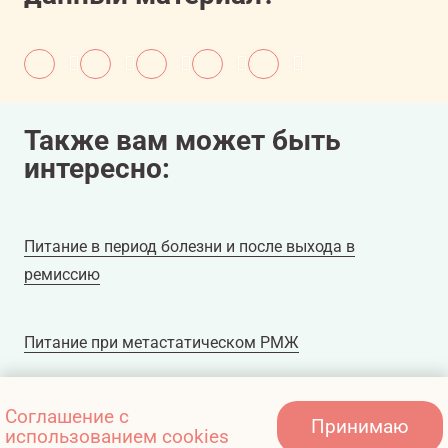
intake-and-disease-prevention/abstract/42
https://www.uptodate.com/contents/vitamin-
intake-and-disease-prevention/abstract/43-
47
Также вам может быть
11607081/onco/web/03.26/0
интересно:
Питание в период болезни и после выхода в
ремиссию
Питание при метастатическом РМЖ
Витаминный коктейль: обзор биодобавок,
Соглашение с
Принимаю
использованием cookies
псевдовитаминов и метабиотиков