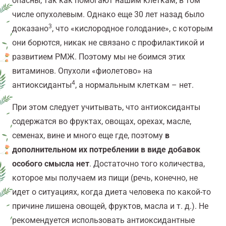
опасны, так как помогают нашим клеткам, в том
числе опухолевым. Однако еще 30 лет назад было
3
доказано
, что «кислородное голодание», с которым
они борются, никак не связано с профилактикой и
развитием РМЖ. Поэтому мы не боимся этих
витаминов. Опухоли «фиолетово» на
4
антиоксиданты
, а нормальным клеткам – нет.
При этом следует учитывать, что антиоксиданты
содержатся во фруктах, овощах, орехах, масле,
семенах, вине и много еще где, поэтому
в
дополнительном их потреблении в виде добавок
особого смысла нет
. Достаточно того количества,
которое мы получаем из пищи (речь, конечно, не
идет о ситуациях, когда диета человека по какой-то
причине лишена овощей, фруктов, масла и т. д.). Не
рекомендуется использовать антиоксидантные