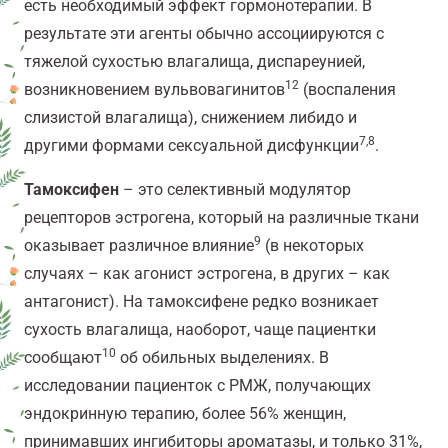
есть необходимый эффект гормонотерапии. В
результате эти агенты обычно ассоциируются с
тяжелой сухостью влагалища, диспареунией,
12
возникновением вульвовагинитов
(воспаления
слизистой влагалища), снижением либидо и
7,8
другими формами сексуальной дисфункции
.
Тамоксифен
– это селективный модулятор
рецепторов эстрогена, который на различные ткани
9
оказывает различное влияние
(в некоторых
случаях – как агонист эстрогена, в других – как
антагонист). На тамоксифене редко возникает
сухость влагалища, наоборот, чаще пациентки
10
сообщают
об обильных выделениях. В
исследовании пациенток с РМЖ, получающих
эндокринную терапию, более 56% женщин,
принимавших ингибиторы ароматазы, и только 31%,