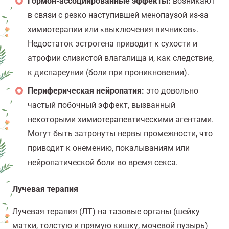
Гормон-ассоциированные эффекты:
возникают
в связи с резко наступившей менопаузой из-за
химиотерапии или «выключения яичников».
Недостаток эстрогена приводит к сухости и
атрофии слизистой влагалища и, как следствие,
к диспареунии (боли при проникновении).
Периферическая нейропатия:
это довольно
частый побочный эффект, вызванный
некоторыми химиотерапевтическими агентами.
Могут быть затронуты нервы промежности, что
приводит к онемению, покалываниям или
нейропатической боли во время секса.
Лучевая терапия
Лучевая терапия (ЛТ) на тазовые органы (шейку
матки, толстую и прямую кишку, мочевой пузырь)