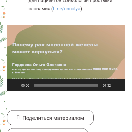
для пациентов «Онкология
простыми
словами» (
t.me/
oncolya
)
Видеоплеер
00:00
07:32
Поделиться материалом