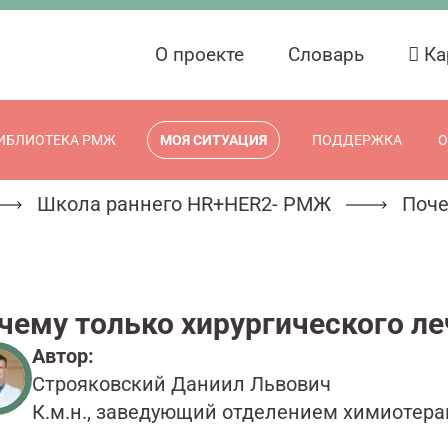
О проекте
Словарь
Ка
ИБЛИОТЕКА РМЖ
МОЯ СИТУАЦИЯ
ПОДДЕРЖКА
О
Школа раннего HR+HER2- РМЖ
Поче
чему только хирургического л
Автор:
Строяковский Даниил Львович
К.м.н., заведующий отделением химиотера