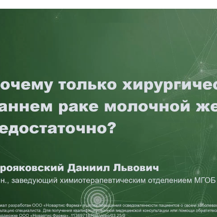
еоплеер