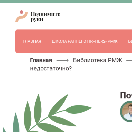
ГЛАВНАЯ
ШКОЛА РАННЕГО HR+HER2- РМЖ
Б
Главная
Библиотека РМЖ
недостаточно?
По