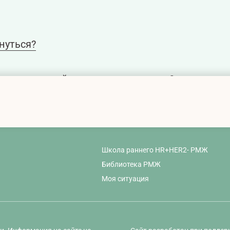
нуться?
рака молочной железы существуют?
Школа раннего HR+HER2- РМЖ
Библиотека РМЖ
Моя ситуация