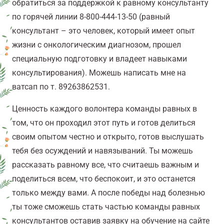
обратиться за поддержкой к равному консультанту
по горячей линии
8-800-444-13-50
(равный
консультант – это человек, который имеет опыт
жизни с онкологическим диагнозом, прошел
специальную подготовку и владеет навыками
консультирования). Можешь написать мне на
ватсап по т. 89263862531.
Ценность каждого волонтера команды равных в
том, что он проходил этот путь и готов делиться
своим опытом честно и открыто, готов выслушать
тебя без осуждений и навязываний. Ты можешь
рассказать равному все, что считаешь важным и
поделиться всем, что беспокоит, и это останется
только между вами. А после победы над болезнью
ты тоже сможешь стать частью команды равных
консультантов оставив заявку на обучение на сайте