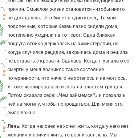
контактов, не
выходить из дома без медицинских
причин
.
Смыслом жизни становится «
чтобы никто
не догадался». Это билет в один конец. Те мои
подопечные, которые безвылазно сидели дома,
постепенно уходили на тот свет. Одна близкая
подруга стойко держалась на химиотерапии, но,
когда случился рецидив, закрылась дома и решила
не вставать с кровати. Сдалась. Когда я узнала о ее
смерти, у меня возникло такое состояние
потерянности, что ничего не хотелось и не моглось.
Я тоже изолировалась и лежала пластом три дня.
Потом сказала себе: «Чем займемся?» и поехала к
ней на могилу, чтобы попрощаться. Для меня это
было важно.
Лень
. Когда человек не хочет жить, когда у него нет
желания и причин жить, то возникает лень. Мы