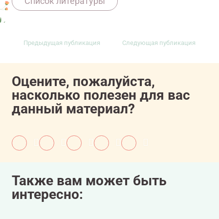
Список литературы
pii=S0923-7534%2820%2942448-2
Предыдущая публикация
Следующая публикация
11607081/onco/web/03.26/0
Оцените, пожалуйста,
насколько полезен для вас
данный материал?
Также вам может быть
интересно: