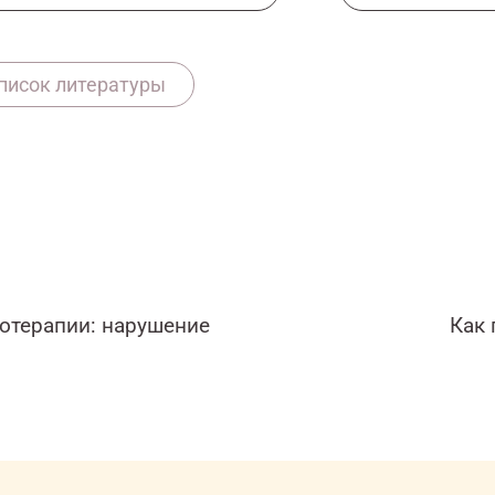
https://pubmed.ncbi.nlm.nih.gov/33649918/
писок литературы
7081/onco/web/03.26/0
отерапии: нарушение
Как 