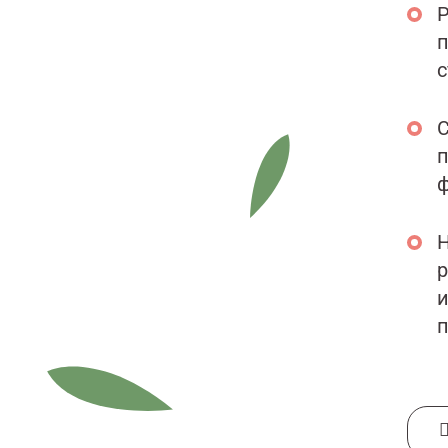
п
с
С
п
ф
Н
р
и