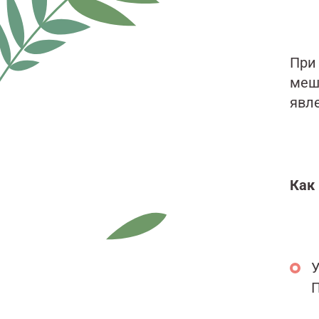
При
меш
явл
Как
У
П