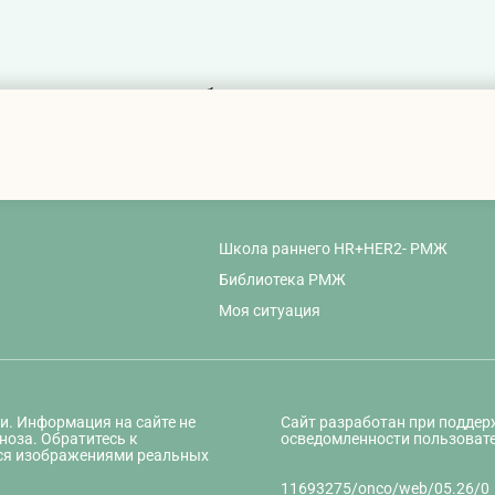
ия химиотерапии: общие вопросы
Школа раннего HR+HER2- РМЖ
Библиотека РМЖ
Моя ситуация
и. Информация на сайте не
Сайт разработан при подде
ноза. Обратитесь к
осведомленности пользовате
ся изображениями реальных
11693275/onco/web/05.26/0