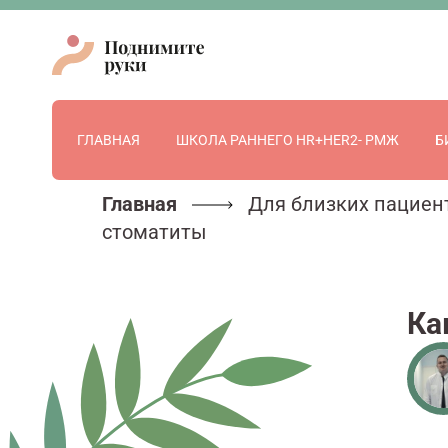
ГЛАВНАЯ
ШКОЛА РАННЕГО HR+HER2- РМЖ
Б
Главная
Для близких пациен
стоматиты
Ка