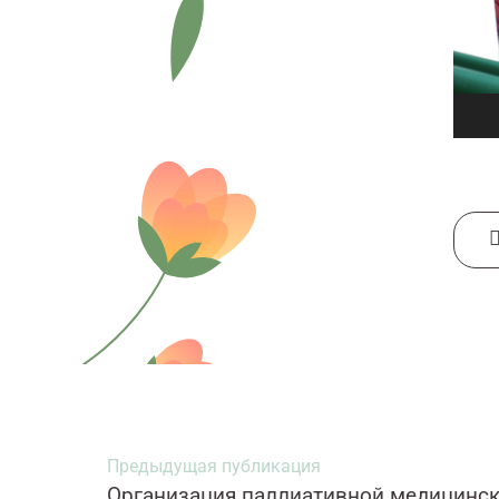
Предыдущая публикация
Организация паллиативной медицинс