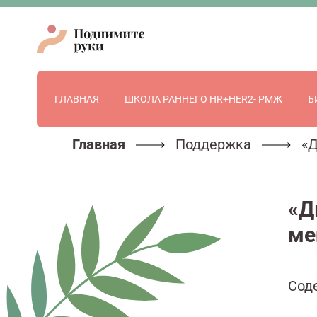
ГЛАВНАЯ
ШКОЛА РАННЕГО HR+HER2- РМЖ
Б
Главная
Поддержка
«Д
«Д
ме
Сод