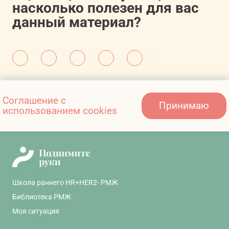
насколько полезен для вас
данный материал?
Также вам может быть
Соглашение с
Принимаю
интересно:
использованием cookies
Школа раннего HR+HER2- РМЖ
Библиотека РМЖ
Моя ситуация