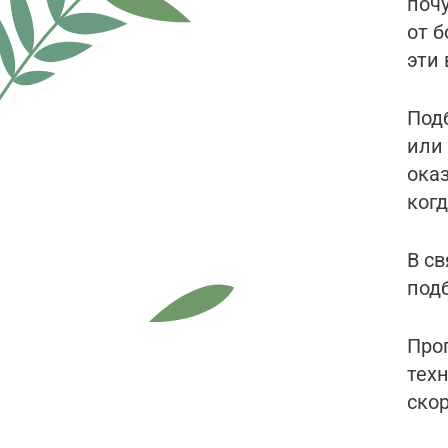
поч
от б
эти
Под
или
ока
когд
В св
подб
Про
тех
ско