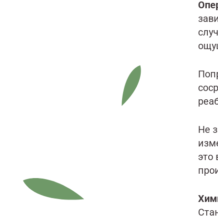
Опе
зави
слу
ощу
Поп
соср
реа
Не 
изме
это 
про
Хим
Ста