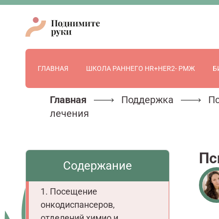
ГЛАВНАЯ
ШКОЛА РАННЕГО HR+HER2- РМЖ
Б
Главная
Поддержка
Пс
лечения
Пс
Содержание
Посещение
онкодиспансеров,
отделений химио и