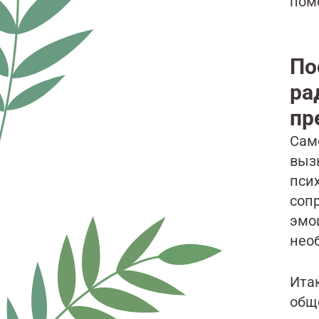
пом
По
ра
пр
Сам
выз
пси
соп
эмо
нео
Итак
общ