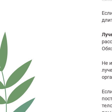
Есл
дли
Луч
рас
Обяз
Не 
луч
орг
Если
пос
тело