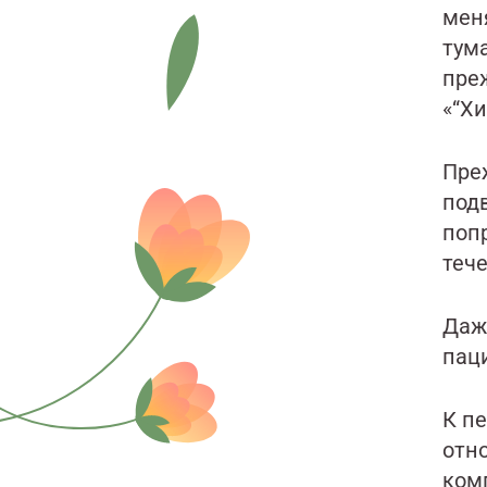
мен
тум
преж
«“Х
Пре
под
поп
теч
Даж
паци
К п
отно
ком