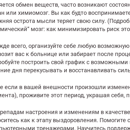
яется обмен веществ, часто возникают состоя
ан или химиомозг. Вы как будто воспринимаете
няя острота мысли теряет свою силу. (Подроб
имический” мозг: как минимизировать риск это
жде всего, организуйте себе любую возможную 
возит вас к больнице или забирает после проц
робуйте построить свой график с возможными 
ение дня перекусывать и восстанавливать сил
е если в вашей внешности произошли изменени
ента), проживите этот период, украшая себя, 
ерепадам настроения и изменениям в качеств
ситесь как к этапу выздоровления. Помогите с
пьютерными тренажерами. Научитесь поддерж