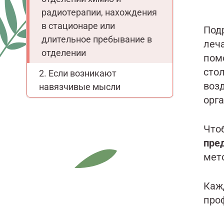
радиотерапии, нахождения
в стационаре или
Подр
длительное пребывание в
леча
отделении
помо
сто
Если возникают
воз
навязчивые мысли
орг
Что
пре
мет
Каж
про