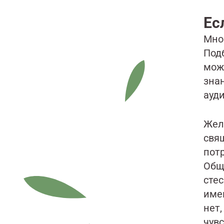
Ес
Мно
Под
мож
зна
ауди
Жел
свя
потр
Общ
стес
име
нет,
чув