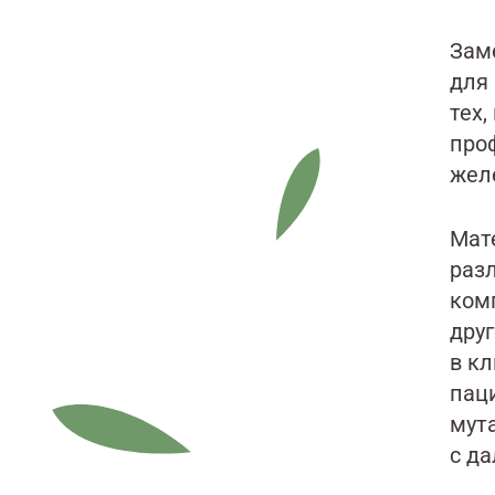
Зам
для
тех
про
жел
Мат
раз
комп
друг
в к
пац
мута
с д