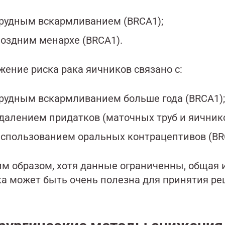
рудным вскармливанием (BRCA1);
оздним менархе (BRCA1).
жение риска рака яичников связано с:
рудным вскармливанием больше года (BRCA1);
далением придатков (маточных труб и яичнико
спользованием оральных контрацептивов (BR
им образом, хотя данные ограниченны, общая
ка может быть очень полезна для принятия ре