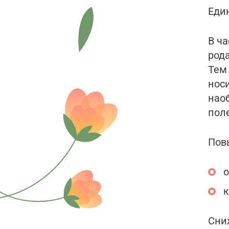
Еди
В ча
род
Тем
нос
нао
поле
Пов
о
к
Сни