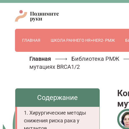
ГЛАВНАЯ
ШКОЛА РАННЕГО HR+HER2- РМЖ
Б
Главная
Библиотека РМЖ
мутациях BRCA1/2
Ко
Содержание
му
Хирургические методы
снижения риска рака у
мутантов