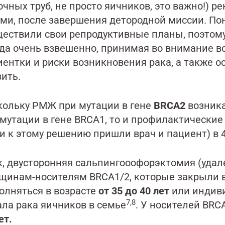
чных труб, не просто яичников, это важно!) 
ми, после завершения детородной миссии. Поня
ществили свои репродуктивные планы, поэтом
гда очень взвешенно, принимая во внимание в
иентки и риски возникновения рака, а также 
ить.
кольку РМЖ при мутации в гене
BRCA2
возника
 мутации в гене BRCA1, то и профилактические
и к этому решению пришли врач и пациент) в 
к, двусторонняя сальпингооофорэктомия (удал
щинам-носителям BRCA1/2, которые закрыли в
олняться в возрасте
от 35 до 40 лет
или индиви
7,8
ала рака яичников в семье
. У носителей BRC
ет.