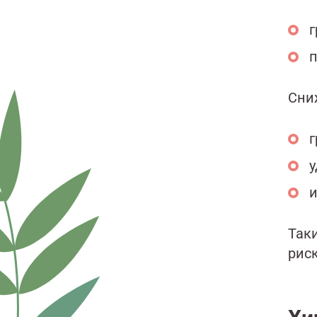
г
п
Сни
г
у
и
Так
рис