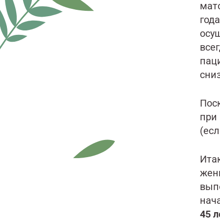
мато
года
осу
все
пац
сниз
Пос
при
(есл
Ита
жен
вып
нач
45 л