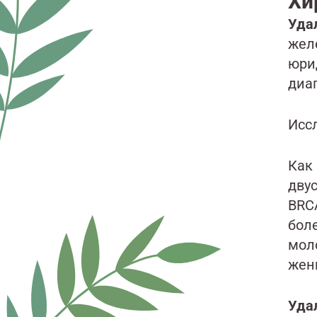
Хи
Уда
жел
юри
диаг
Исс
Как
дву
BRC
боле
моло
жен
Уда