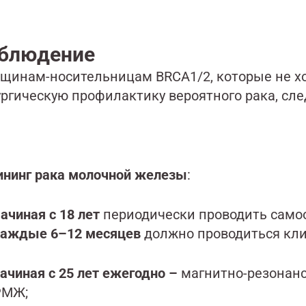
блюдение
щинам-носительницам BRCA1/2, которые не хо
ургическую профилактику вероятного рака, сл
ининг рака молочной железы
:
н
ачиная с 18 лет
периодически проводить самоо
каждые 6–12 месяцев
должно проводиться кли
ачиная с 25 лет
ежегодно –
магнитно-резонанс
РМЖ;