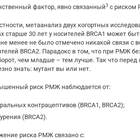
3
нственный фактор, явно связанный
с риском 
стности, метаанализ двух когортных исследов
ах старше 30 лет у носителей BRCA1 может бы
 не менее не было отмечено никакой связи с в
ителей BRCA2
.
Парадокс в том, что при РМЖ бе
борот, чем младше – тем лучше. Так что пере
зно знать: мутант вы или нет.
ышенный риск РМЖ наблюдается от:
ральных контрацептивов (BRCA1, BRCA2);
урения (BRCA2).
жение риска РМЖ связано с: