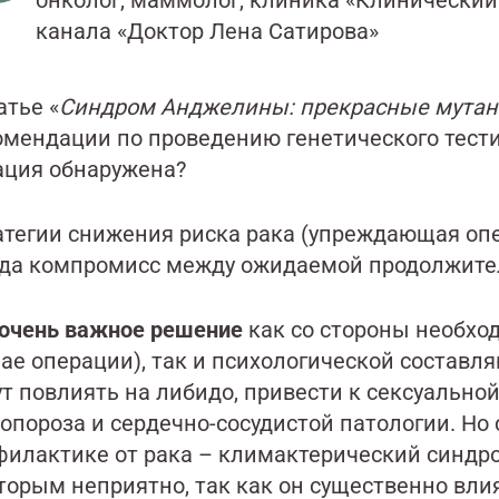
онколог, маммолог, клиника «Клинический 
канала «Доктор Лена Сатирова»
атье «
Синдром Анджелины: прекрасные мутан
омендации по проведению генетического тести
ация обнаружена?
атегии снижения риска рака (упреждающая оп
гда компромисс между ожидаемой продолжите
 очень важное решение
как со стороны необход
чае операции), так и психологической состав
ут повлиять на либидо, привести к сексуально
опороза и сердечно-сосудистой патологии. Но
филактике от рака – климактерический синдр
торым неприятно, так как он существенно вли