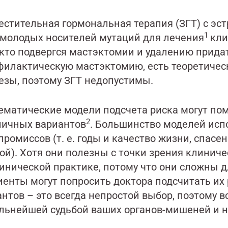
естительная гормональная терапия (ЗГТ) с эс
1
 молодых носителей мутаций для лечения
кли
, кто подвергся мастэктомии и удалению прида
филактическую мастэктомию, есть теоретиче
езы, поэтому ЗГТ недопустимы.
ематические модели подсчета риска могут по
2
личных вариантов
. Большинство моделей исп
ромиссов (т. е. годы и качество жизни, спасе
ой). Хотя они полезны с точки зрения клинич
линической практике, потому что они сложны 
иенты могут попросить доктора подсчитать их
нтов – это всегда непростой выбор, поэтому 
альнейшей судьбой ваших органов-мишеней и н