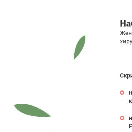
На
Жен
хир
Скр
н