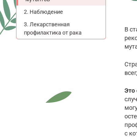
Наблюдение
Лекарственная
В ст
профилактика от рака
рек
мут
Стр
все
Это
слу
мог
осте
про
с ко