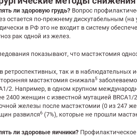
рургические методы снижения 
лять ли здоровую грудь?
Вопрос профилактиче
ез остается по-прежнему дискутабельным (на у
дически в РФ это не входит в систему обеспеч
ноз рак одной из желез.
ледования показывают, что мастэктомия одно
 в ретроспективных, так и в наблюдательных 
5
сторонняя мастэктомия снижала
заболеваемо
A1/2. Например, в одном крупном международ
е 2400 женщин с известной мутацией BRCA1/2,
чной железы после мастэктомии (0 из 247 женщ
6
щин развился
(7%), которые не прошли маст
лять ли здоровые яичники?
Профилактическое 