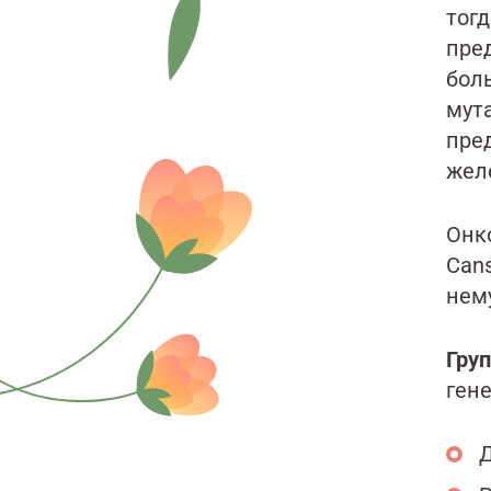
тог
пре
бол
мут
пре
жел
Онко
Can
нем
Груп
ген
Д