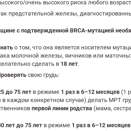
ысокого/очень высокого риска любого возраст
ак предстательной железы, диагностированны
щине с подтвержденной BRCA-мутацией необ
нать
о том, что она является носителем мутац
ака молочной железы, яичников или маточных 
елательно сделать в
18 лет
.
Проверять
свою грудь:
25
до 75 лет
в режиме
1 раз в 6–12 месяцев
(1 р
ч в каждом конкретном случае) делать МРТ гру
ственников
первой линии родства
(мама, сестра
30 лет до 75 лет
в режиме
1 раз в 6–12 месяцев