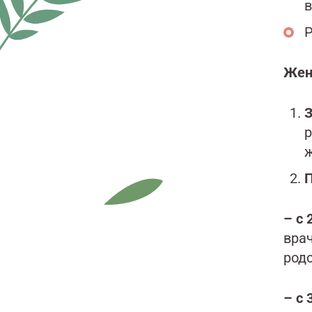
в
Р
Жен
З
р
ж
– с 
вра
род
– с 