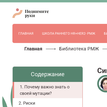
ГЛАВНАЯ
ШКОЛА РАННЕГО HR+HER2- РМЖ
Б
Главная
Библиотека РМЖ
Си
Содержание
Почему важно знать о
своей мутации?
Риски