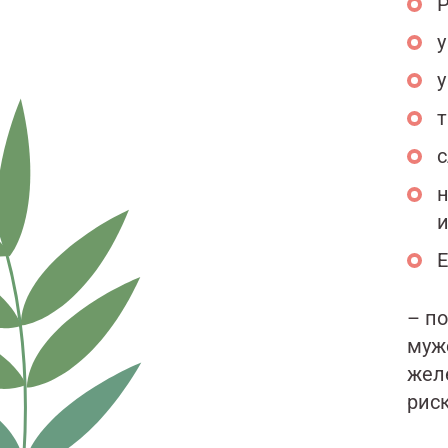
Р
у
у
с
н
и
Е
– по
муж
жел
риск