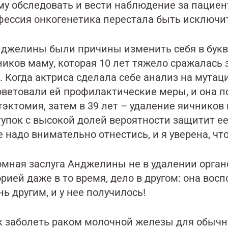
му обследовать и вести наблюдение за пациен
фессия онкогенетика перестала быть исключи
нджелины были причины изменить себя в букв
иков маму, которая 10 лет тяжело сражалась з
я. Когда актриса сделала себе анализ на мута
оветовали ей профилактические меры, и она п
эктомия, затем в 39 лет – удаление яичников 
упок с высокой долей вероятности защитит ее.
 надо внимательно отнестись, и я уверена, что
омная заслуга Анджелины не в удалении орган
рией даже в то время, дело в другом: она вос
ь другим, и у нее получилось!
к заболеть раком молочной железы для обычн