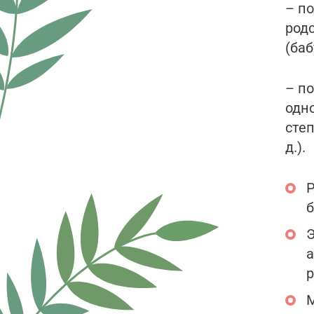
– п
родс
(баб
– по
одн
сте
д.).
Р
б
Э
а
р
М