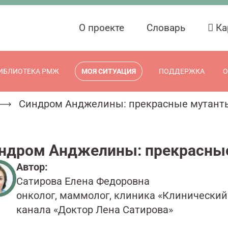
О проекте
Словарь
Ка
ИБЛИОТЕКА РМЖ
МОЯ СИТУАЦИЯ
ПОДДЕРЖКА
О
Синдром Анджелины: прекрасные мутанты
ндром Анджелины: прекрасные
Автор:
Сатирова Елена Федоровна
онколог, маммолог, клиника «Клинический 
канала «Доктор Лена Сатирова»