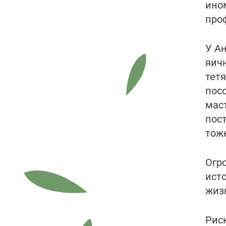
ино
про
У А
яичн
тет
пос
маст
пост
тоже
Огр
исто
жизн
Рис