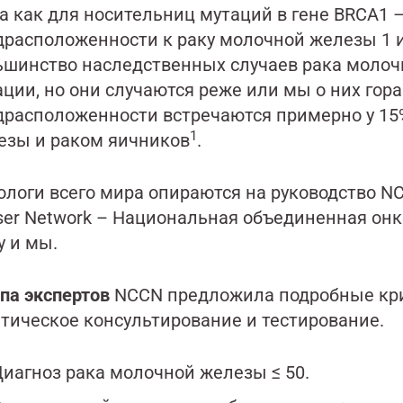
да как для носительниц мутаций в гене BRCA1 
драсположенности к раку молочной железы 1 и
ьшинство наследственных случаев рака молочн
ации, но они случаются реже или мы о них гор
драсположенности встречаются примерно у 1
1
езы и раком яичников
.
логи всего мира опираются на руководство NCC
ser Network – Национальная объединенная онко
у и мы.
па экспертов
NCCN предложила подробные кр
етическое консультирование и тестирование.
иагноз рака молочной железы ≤ 50.