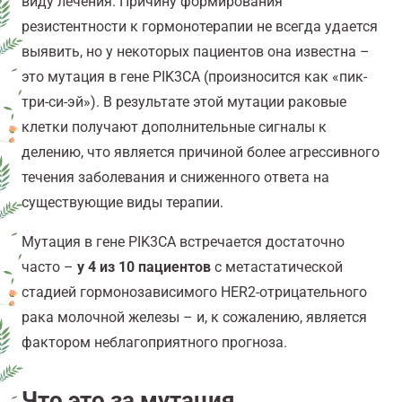
виду лечения. Причину формирования
резистентности к гормонотерапии не всегда удается
выявить, но у некоторых пациентов она известна –
это мутация в гене PIK3CA (произносится как «пик-
три-си-эй»). В результате этой мутации раковые
клетки получают дополнительные сигналы к
делению, что является причиной более агрессивного
течения заболевания и сниженного ответа на
существующие виды терапии.
Мутация в гене PIK3CA встречается достаточно
часто –
у 4 из 10 пациентов
с метастатической
стадией гормонозависимого HER2-отрицательного
рака молочной железы – и, к сожалению, является
фактором неблагоприятного прогноза.
Что это за мутация