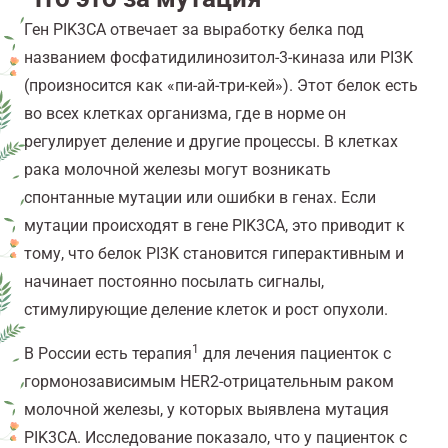
Ген PIK3CA отвечает за выработку белка под
названием фосфатидилинозитол-3-киназа или PI3K
(произносится как «пи-ай-три-кей»). Этот белок есть
во всех клетках организма, где в норме он
регулирует деление и другие процессы. В клетках
рака молочной железы могут возникать
спонтанные мутации или ошибки в генах. Если
мутации происходят в гене PIK3CA, это приводит к
тому, что белок PI3K становится гиперактивным и
начинает постоянно посылать сигналы,
стимулирующие деление клеток и рост опухоли.
1
В России есть терапия
для лечения пациенток с
гормонозависимым HER2-отрицательным раком
молочной железы, у которых выявлена мутация
PIK3CA. Исследование показало, что у пациенток с