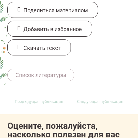
Поделиться материалом
Добавить в избранное
Cкачать текст
https://www.cancercouncil.com.au/cancer-
Список литературы
information/advanced-cancer/palliative-
care/key-questions/does-palliative-care-
mean-endoflife-care/
Предыдущая публикация
Следующая публикация
https://www.uptodate.com/contents/primary-
palliative-care?
earch=palliative%20care%20for%20cancer&sour
Оцените, пожалуйста,
https://www.cancer.net/coping-with-
насколько полезен для вас
cancer/physical-emotional-and-social-