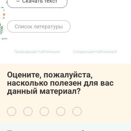
Cкачать текст
официальный сайт Ассоциации
Список литературы
онкологических пациентов «Здравствуй!»,
www.russcpa.ru/patsientam/o-
rake/yuridicheskaya-pomoshch
Предыдущая публикация
Следующая публикация
11607081/onco/web/03.26/0
Оцените, пожалуйста,
насколько полезен для вас
данный материал?