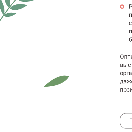
Р
п
с
п
б
Опт
выс
орга
даж
поз