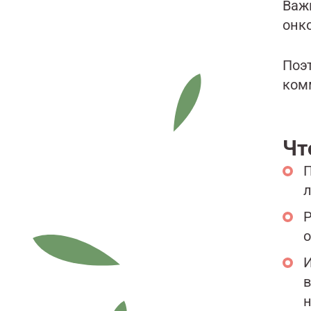
Важ
онко
Поэ
ком
Чт
П
л
Р
о
И
в
н