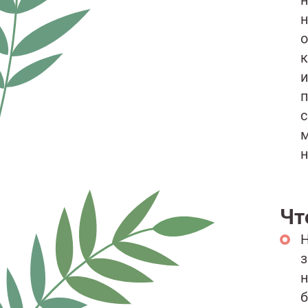
н
н
о
к
и
п
с
м
н
Чт
Н
з
н
б