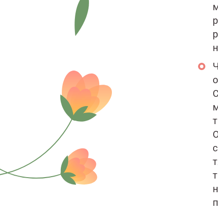
м
р
р
н
Ч
о
С
м
т
О
с
т
т
н