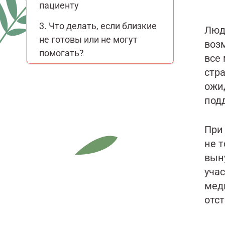
пациенту
Что делать, если близкие
Люд
не готовы или не могут
воз
помогать?
все
стр
ожи
под
При 
не 
вын
уча
меди
отст