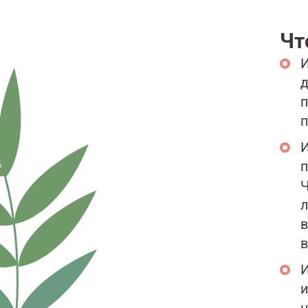
Чт
И
д
п
п
И
п
Ч
л
в
в
И
и