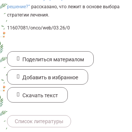
решение?”
рассказано, что лежит в основе выбора
стратегии лечения.
11607081/onco/web/03.26/0
Поделиться материалом
Добавить в избранное
Cкачать текст
https://www.cancer.gov/types/breast/ibc-
Список литературы
fact-
sheet#:~:text=Inflammatory%20breast%20canc